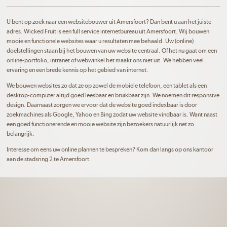
U bent op zoek naar een websitebouwer uit Amersfoort? Dan bent u aan het juiste
adres. Wicked Fruit is een full service internetbureau uit Amersfoort. Wij bouwen
mooie en functionele websites waar u resultaten mee behaald. Uw (online)
doelstellingen staan bij het bouwen van uw website centraal. Of het nu gaat om een
online-portfolio, intranet of webwinkel het maakt ons niet uit. We hebben veel
ervaring en een brede kennis op het gebied van internet.
We bouwen websites zo dat ze op zowel de mobiele telefoon, een tablet als een
desktop-computer altijd goed leesbaar en bruikbaar zijn. We noemen dit responsive
design. Daarnaast zorgen we ervoor dat de website goed indexbaar is door
zoekmachines als Google, Yahoo en Bing zodat uw website vindbaar is. Want naast
een goed functionerende en mooie website zijn bezoekers natuurlijk net zo
belangrijk.
Interesse om eens uw online plannen te bespreken? Kom dan langs op ons kantoor
aan de stadsring 2 te Amersfoort.